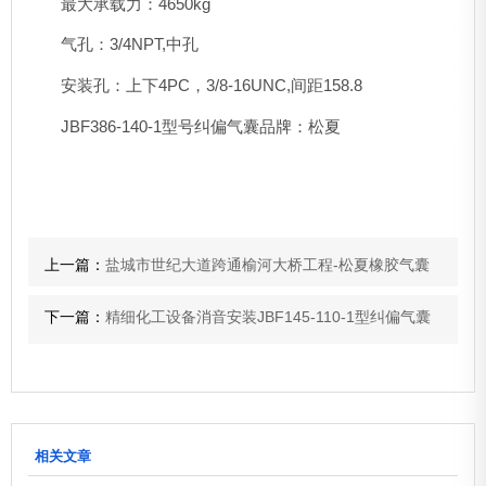
最大承载力：4650kg
气孔：3/4NPT,中孔
安装孔：上下4PC，3/8-16UNC,间距158.8
JBF386-140-1型号纠偏气囊品牌：松夏
上一篇：
盐城市世纪大道跨通榆河大桥工程-松夏橡胶气囊
下一篇：
精细化工设备消音安装JBF145-110-1型纠偏气囊
相关文章